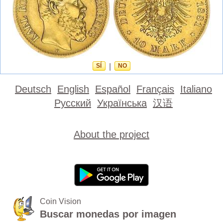
SÍ
|
NO
Deutsch
English
Español
Français
Italiano
Русский
Українська
汉语
About the project
Coin Vision
Buscar monedas por imagen