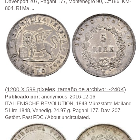
Davenport 207, Pagani 177, Montenegro 90, C#186, KM-
804. R! Ma ...
(1200 X 599 píxeles, tamaño de archivo: ~240K)
Publicado por:
anonymous 2016-12-16
ITALIENISCHE REVOLUTION, 1848 Münzstätte Mailand
5 Lire 1848, Venedig. 24.97 g. Pagani 177. Dav. 207.
Getönt. Fast FDC / About uncirculated.