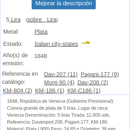
Mejorar la descripción
5
Lira
sobre Lira
(
)
Metal:
Plata
Estado:
Italian city-states
Año(s) de
1848
emisión:
Referencia en
Dav-207 (11)
Pagani-177 (9)
catálogo:
Mont-90 (4)
Dav-208 (2)
KM-804 (2)
KM-186 (1)
KM-C186 (1)
1848, República de Venecia (Gobierno Provisional).
Corona grande de plata de 5 liras. Lugar de ceca:
Venecia Denominación: 5 liras Tirada: 11.000 uds.
Referencia: Davenport 208, Pagani 177, KM-186.
Material: Plata (.900) Peso: 24,85 g Diámetro: 38 mm