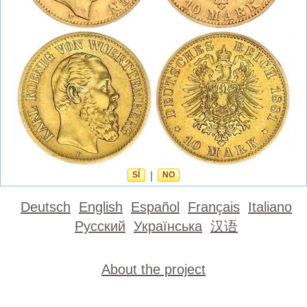
SÍ
|
NO
Deutsch
English
Español
Français
Italiano
Русский
Українська
汉语
About the project