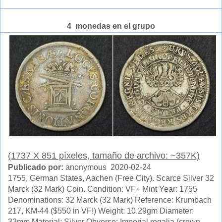
4 monedas en el grupo
(1737 X 851 píxeles, tamaño de archivo: ~357K)
Publicado por:
anonymous 2020-02-24
1755, German States, Aachen (Free City). Scarce Silver 32
Marck (32 Mark) Coin. Condition: VF+ Mint Year: 1755
Denominations: 32 Marck (32 Mark) Reference: Krumbach
217, KM-44 ($550 in VF!) Weight: 10.29gm Diameter:
32mm Material: Silver Obverse: Imperial regalia (crown