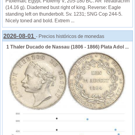
Ptolemaic Egypt. Ptolemy V, 205-180 BC. AR Tetradrachm
(14.16 g). Diademed bust right of king. Reverse: Eagle
standing left on thunderbolt. Sv. 1231; SNG Cop 244-5.
Nicely toned and bold. Extrem ...
2026-08-01
- Precios históricos de monedas
1 Thaler Ducado de Nassau (1806 - 1866) Plata Adol ...