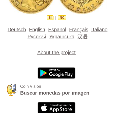
SÍ
|
NO
Deutsch
English
Español
Français
Italiano
Русский
Українська
汉语
About the project
Coin Vision
Buscar monedas por imagen