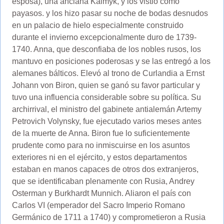
esposa), una anciana Kalmyk, y los vistió como
payasos. y los hizo pasar su noche de bodas desnudos
en un palacio de hielo especialmente construido
durante el invierno excepcionalmente duro de 1739-
1740. Anna, que desconfiaba de los nobles rusos, los
mantuvo en posiciones poderosas y se las entregó a los
alemanes bálticos. Elevó al trono de Curlandia a Ernst
Johann von Biron, quien se ganó su favor particular y
tuvo una influencia considerable sobre su política. Su
archirrival, el ministro del gabinete antialemán Artemy
Petrovich Volynsky, fue ejecutado varios meses antes
de la muerte de Anna. Biron fue lo suficientemente
prudente como para no inmiscuirse en los asuntos
exteriores ni en el ejército, y estos departamentos
estaban en manos capaces de otros dos extranjeros,
que se identificaban plenamente con Rusia, Andrey
Osterman y Burkhardt Munnich. Aliaron el país con
Carlos VI (emperador del Sacro Imperio Romano
Germánico de 1711 a 1740) y comprometieron a Rusia