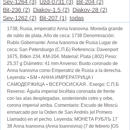
Sev-1264 (3)
Uzd-0731 (3)
Bit-204 (2)
Bit-236 (2)
Diakov-1.5 (2)
Diakov-28 (2)
Sev-1262 (2)
Bit-207 (1)
todas
1738, Rusia, emperatriz Anna Ivanovna. Moneda grande
de rublo de plata. Año de ceca: 1738 Denominación:
Rublo Gobernante: Anna Ivanonva de Rusia Lugar de
ceca: San Petersburgo (С.П.Б) Referencia: Davenport
1675, Bitkin 234, KM-204. Material: Plata (.802) Peso:
25,37 g Diámetro: 41 mm Anverso: Busto coronado de
Anna Ivanovna como Emperatriz de Rusia a la derecha.
Leyenda: • БM • AHHA ИMРEPATPИЦA I
CAMOДEPЖИЦА • BCEPOCИCKAЯ . Exergo: С.П.Б
Reverso: Águila imperial bicéfala coronada de frente
con las alas desplegadas, sosteniendo cetro y orbe,
corona imperial arriba. Comentario: Escudo de Moscú
enmarcado por la Orden de San Andrés (el Primero
Llamado) en el pecho. Leyenda: MOHETA PУБЛЪ 17
38 Anna Ivanovna (Anna Ioannovna) (7 de febrero [OS