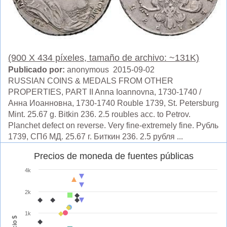
(900 X 434 píxeles, tamaño de archivo: ~131K)
Publicado por:
anonymous 2015-09-02
RUSSIAN COINS & MEDALS FROM OTHER
PROPERTIES, PART II Anna Ioannovna, 1730-1740 /
Анна Иоанновна, 1730-1740 Rouble 1739, St. Petersburg
Mint. 25.67 g. Bitkin 236. 2.5 roubles acc. to Petrov.
Planchet defect on reverse. Very fine-extremely fine. Рубль
1739, СПб МД. 25.67 г. Биткин 236. 2.5 рубля ...