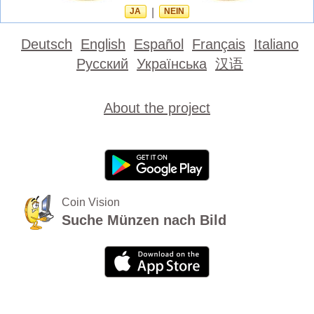
JA
|
NEIN
Deutsch
English
Español
Français
Italiano
Русский
Українська
汉语
About the project
Coin Vision
Suche Münzen nach Bild