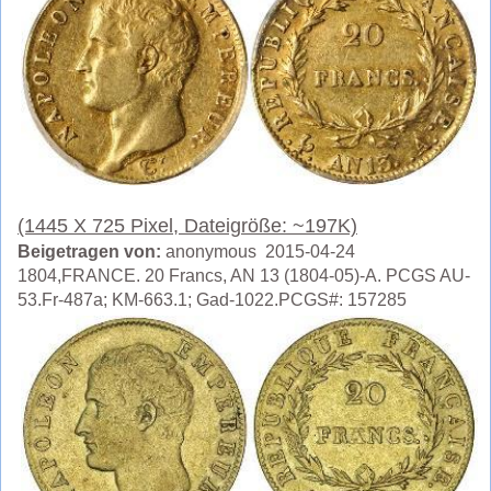
(1445 X 725 Pixel, Dateigröße: ~197K)
Beigetragen von:
anonymous 2015-04-24
1804,FRANCE. 20 Francs, AN 13 (1804-05)-A. PCGS AU-
53.Fr-487a; KM-663.1; Gad-1022.PCGS#: 157285