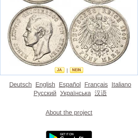
JA
|
NEIN
Deutsch
English
Español
Français
Italiano
Русский
Українська
汉语
About the project