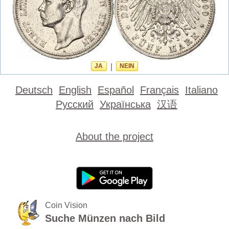
JA
|
NEIN
Deutsch
English
Español
Français
Italiano
Русский
Українська
汉语
About the project
Coin Vision
Suche Münzen nach Bild