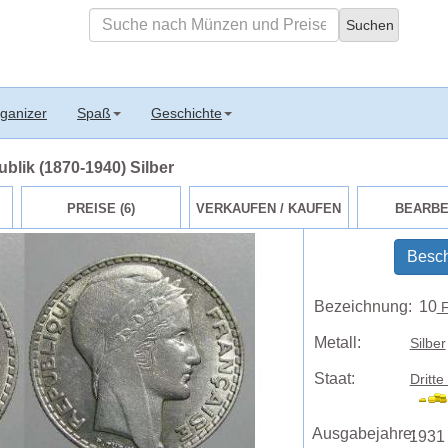
ganizer
Spaß
Geschichte
blik (1870-1940) Silber
PREISE (6)
VERKAUFEN / KAUFEN
BEARBE
Besch
Bezeichnung:
10
F
Metall:
Silber
Staat:
Dritt
Ausgabejahre:
1931