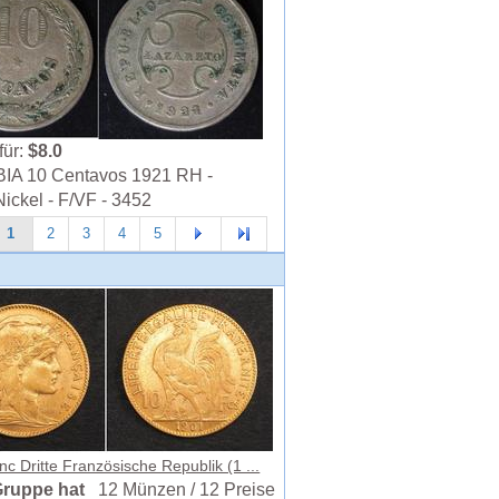
für:
$8.0
A 10 Centavos 1921 RH -
ickel - F/VF - 3452
1
2
3
4
5
nc Dritte Französische Republik (1 ...
Gruppe hat
12 Münzen / 12 Preise