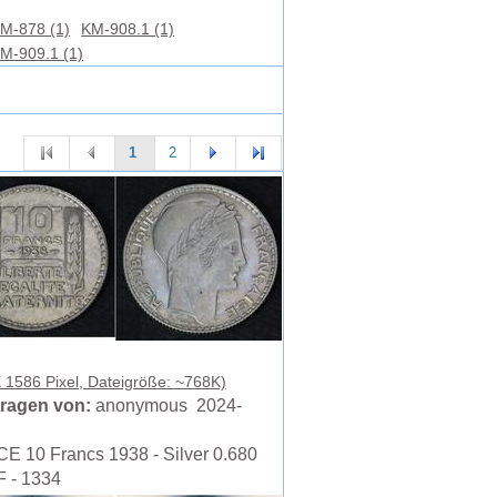
M-878 (1)
KM-908.1 (1)
M-909.1 (1)
1
2
 1586 Pixel, Dateigröße: ~768K)
ragen von:
anonymous 2024-
 10 Francs 1938 - Silver 0.680
F - 1334