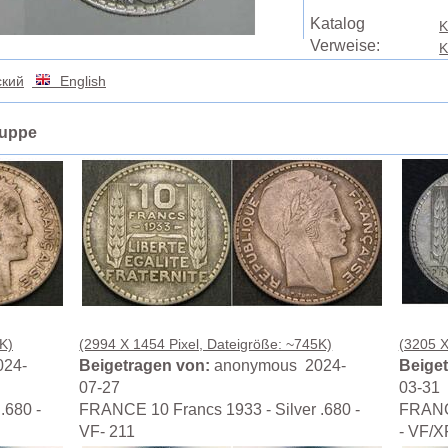
Katalog
K
Verweise:
K
кий
English
ruppe
K)
(2994 X 1454 Pixel, Dateigröße: ~745K)
(3205 X
24-
Beigetragen von:
anonymous 2024-
Beiget
07-27
03-31
.680 -
FRANCE 10 Francs 1933 - Silver .680 -
FRANCE
VF- 211
- VF/X