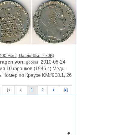
400 Pixel, Dateigröße: ~70K)
ragen von:
2010-08-24
gcoins
я 10 франков (1946 г.) Медь-
 Номер по Краузе KM#908.1, 26
1
2