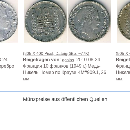
(805 X 400 Pixel, Dateigröße: ~77K)
(805 X 
-24
Beigetragen von:
2010-08-24
Beiget
gcoins
Серебро
Франция 10 франков (1949 г.) Медь-
Франци
Никель Номер по Краузе KM#909.1, 26
Никель
мм.
мм.