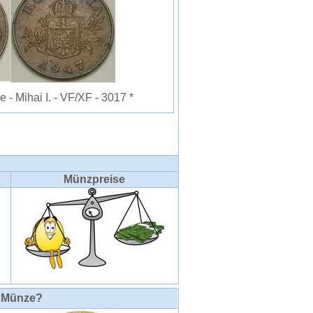
- Mihai I. - VF/XF - 3017 *
Münzpreise
e Münze?