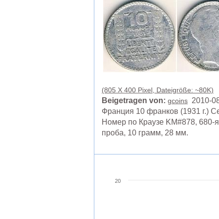
(805 X 400 Pixel, Dateigröße: ~80K)
Beigetragen von:
2010-08
gcoins
Франция 10 франков (1931 г.) 
Номер по Краузе KM#878, 680-я
проба, 10 грамм, 28 мм.