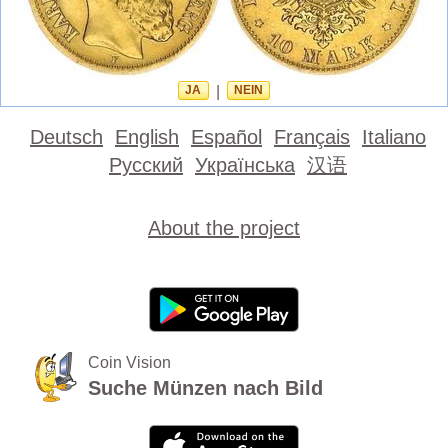
JA
|
NEIN
Deutsch
English
Español
Français
Italiano
Русский
Українська
汉语
About the project
Coin Vision
Suche Münzen nach Bild