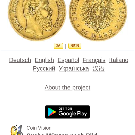
JA
|
NEIN
Deutsch
English
Español
Français
Italiano
Русский
Українська
汉语
About the project
Coin Vision