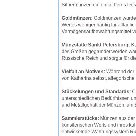
Silbermünzen ein einfacheres Des
Goldmünzen:
Goldmünzen wurden 
Wertes weniger häufig für alltägl
Vermögensaufbewahrungsmittel v
Münzstätte Sankt Petersburg:
Ka
des Großen gegründet worden war. 
Russische Reich und sorgte für di
Vielfalt an Motiven:
Während der R
von Katharina selbst, allegorische 
Stückelungen und Standards:
Ca
unterschiedlichen Bedürfnissen un
und Metallgehalt der Münzen, um E
Sammlerstücke:
Münzen aus der R
künstlerischen Werts und ihres ku
entwickelnde Währungssystem Russ