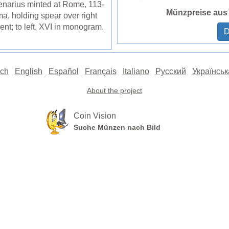
enarius minted at Rome, 113-
Münzpreise aus 
a, holding spear over right
nt; to left, XVI in monogram.
D
ch
English
Español
Français
Italiano
Русский
Українськ
About the project
Coin Vision
Suche Münzen nach Bild