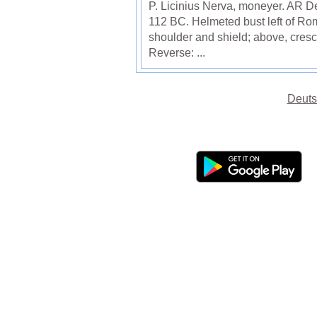
P. Licinius Nerva, moneyer. AR D
112 BC. Helmeted bust left of Rom
shoulder and shield; above, cresce
Reverse: ...
Deuts