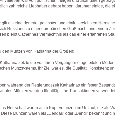
rivatleben war von politischen Intrigen und Skandalen geprägt
ich zahlreiche Liebhaber gehabt haben, darunter einige, die ei
gilt als eine der erfolgreichsten und einflussreichsten Herrsch
 sich Russland zu einer europäischen Großmacht und einem Zentr
ersen bleibt Catherines Vermächtnis als das einer erfahrenen Sta
zu den Münzen von Katharina der Großen:
Katharina setzte die von ihren Vorgängern eingeleiteten Moder
schen Münzsystems. Ihr Ziel war es, die Qualität, Konsistenz un
en während der Regierungszeit Katharinas ein fester Bestandt
kannten Münzen wurden für alltägliche Transaktionen verwende
as Herrschaft waren auch Kupfermünzen im Umlauf, die als W
n. Diese Münzen waren als „Dengas“ oder „Dengi“ bekannt und h