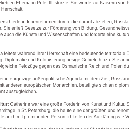
liebten Ehemann Peter III. stürzte. Sie wurde zur Kaiserin von
 Herrschaft.
verschiedene Innenreformen durch, die darauf abzielten, Russl
. Sie erließ Gesetze zur Förderung von Bildung, Gesundheitsv
te auch die Künste und Wissenschaften und förderte eine kultur
.
a leitete während ihrer Herrschaft eine bedeutende territoriale
 Diplomatie und Kolonisierung riesige Gebiete hinzu. Sie annek
folgreiche Feldzüge gegen das Osmanische Reich und Polen du
 eine ehrgeizige außenpolitische Agenda mit dem Ziel, Russla
 mit anderen europäischen Monarchien, beteiligte sich an dipl
nt auszugleichen.
tur:
Catherine war eine große Förderin von Kunst und Kultur. S
 Eremitage in St. Petersburg, die heute eine der größten und r
te auch mit prominenten Persönlichkeiten der Aufklärung wie Vo