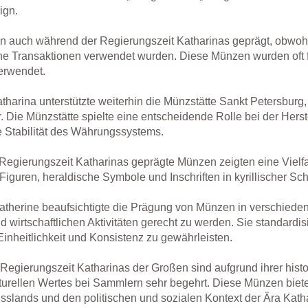
ign.
auch während der Regierungszeit Katharinas geprägt, obwohl 
iche Transaktionen verwendet wurden. Diese Münzen wurden oft 
erwendet.
tharina unterstützte weiterhin die Münzstätte Sankt Petersburg,
Die Münzstätte spielte eine entscheidende Rolle bei der Hers
e Stabilität des Währungssystems.
egierungszeit Katharinas geprägte Münzen zeigten eine Vielfalt
Figuren, heraldische Symbole und Inschriften in kyrillischer Schr
therine beaufsichtigte die Prägung von Münzen in verschiede
d wirtschaftlichen Aktivitäten gerecht zu werden. Sie standard
inheitlichkeit und Konsistenz zu gewährleisten.
egierungszeit Katharinas der Großen sind aufgrund ihrer hist
lturellen Wertes bei Sammlern sehr begehrt. Diese Münzen bieten
lands und den politischen und sozialen Kontext der Ära Katha