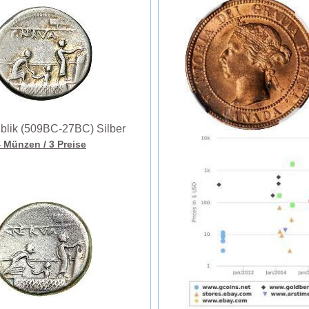
lik (509BC-27BC) Silber
4 Münzen
/ 3 Preise