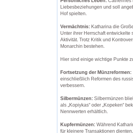
Persönliches Leben:
Catherines P
Liebesbeziehungen und soll angebl
Hof ​​spielten.
Vermächtnis:
Katharina die Große 
Unter ihrer Herrschaft entwickelte
Aktivität. Trotz Kritik und Kontrov
Monarchin bestehen.
Hier sind einige wichtige Punkte 
Fortsetzung der Münzreformen:
einschließlich Reformen des russi
verbessern.
Silbermünzen:
Silbermünzen blieb
als „Kopiykas“ oder „Kopeken“ be
Nennwerten erhältlich.
Kupfermünzen:
Während Katharin
für kleinere Transaktionen diente