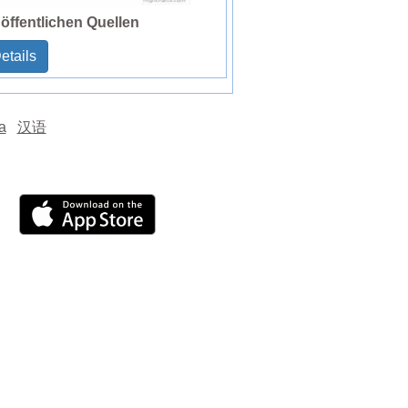
öffentlichen Quellen
etails
а
汉语