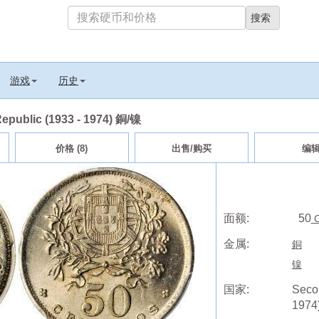
游戏
历史
epublic (1933 - 1974) 銅/镍
价格 (8)
出售/购买
编
面额:
50
C
金属:
銅
镍
国家:
Seco
197