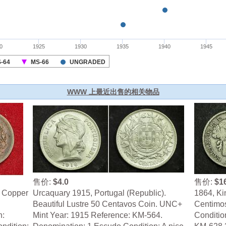
WWW 上最近出售的相关物品
售价:
$4.0
售价:
$1
e Copper
Urcaquary 1915, Portugal (Republic).
1864, Kin
Beautiful Lustre 50 Centavos Coin. UNC+
Centimos
n:
Mint Year: 1915 Reference: KM-564.
Conditio