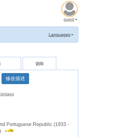
guest
Languages
辑
访问
修改描述
entavo
nd Portuguese Republic (1933 -
4)