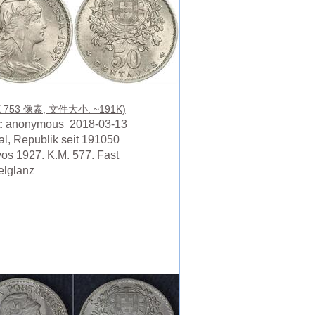
X 753 像素, 文件大小: ~191K)
:
anonymous 2018-03-13
al, Republik seit 191050
os 1927. K.M. 577. Fast
lglanz