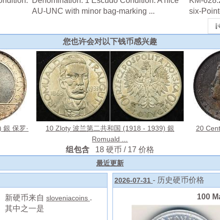
ndition:
Denomination: 1 Escudo Condition: A nice
KM-628.2
AU-UNC with minor bag-marking ...
six-Pointe
您也许会对以下钱币感兴趣
3) 銀 保罗·
10 Zloty 波兰第二共和国 (1918 - 1939) 銀
20 Ce
Romuald ...
组包含
18 硬币 / 17 价格
最近更新
- 历史硬币价格
2026-07-31
100 
新硬币来自
.
sloveniacoins
其中之一是