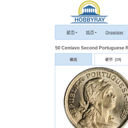
硬币
纸币
Organizer
50 Centavo Second Portuguese R
概览
硬币 (19)