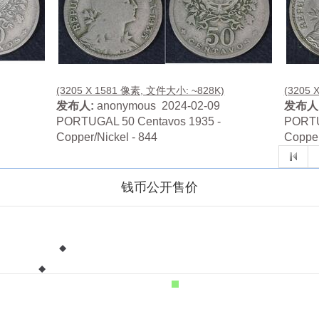
(3205 X 1581 像素, 文件大小: ~828K)
(3205 
发布人:
anonymous 2024-02-09
发布人
PORTUGAL 50 Centavos 1935 -
PORTU
Copper/Nickel - 844
Copper