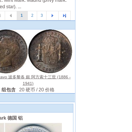
. Mint Mark: Madrid (privy mark:
d star). ...
1
2
3
ntavo 波多黎各 銀 阿方索十三世 (1886 -
1941)
组包含
20 硬币 / 20 价格
Mark 德国 铝