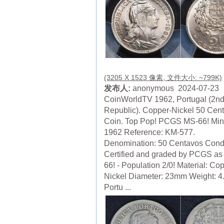
(3205 X 1523 像素, 文件大小: ~799K)
发布人:
anonymous 2024-07-23
CoinWorldTV 1962, Portugal (2n
Republic). Copper-Nickel 50 Cen
Coin. Top Pop! PCGS MS-66! Mint
1962 Reference: KM-577.
Denomination: 50 Centavos Condi
Certified and graded by PCGS as
66! - Population 2/0! Material: Co
Nickel Diameter: 23mm Weight: 
Portu ...