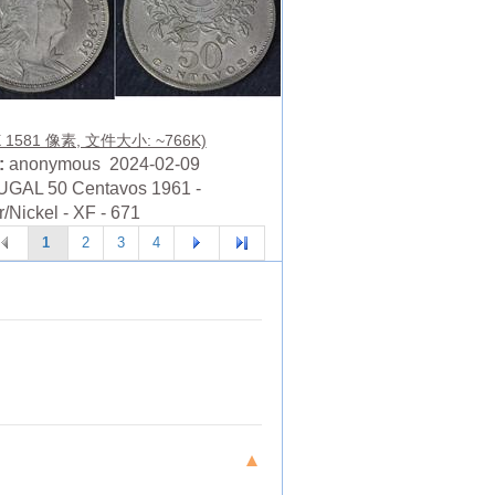
X 1581 像素, 文件大小: ~766K)
:
anonymous 2024-02-09
GAL 50 Centavos 1961 -
/Nickel - XF - 671
1
2
3
4