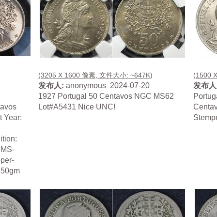
(3205 X 1600 像素, 文件大小: ~647K)
(1500 
发布人:
anonymous 2024-07-20
发布人
d
1927 Portugal 50 Centavos NGC MS62
Portug
tavos
Lot#A5431 Nice UNC!
Centav
 Year:
Stempe
tion:
 MS-
pper-
4.50gm