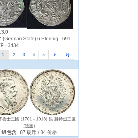
13.0
(German State) 6 Pfennig 1691 -
VF - 3434
1
2
3
4
5
 普魯士王國 (1701 - 1918) 銀 腓特烈三世
(德国)
组包含
87 硬币 / 84 价格