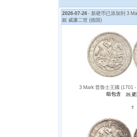
2026-07-26
- 新硬币已添加到 3 Mark
銀 威廉二世 (德国)
3 Mark 普魯士王國 (1701 -
组包含
36 
⇑