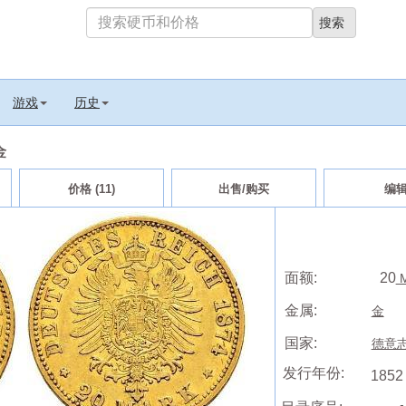
游戏
历史
金
价格 (11)
出售/购买
编
面额:
20
M
金属:
金
国家:
德意志帝
发行年份:
1852