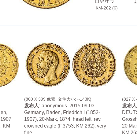
目录序号:
J
KM-262 (6)
(800 X 399 像素, 文件大小: ~143K)
(827 X
发布人:
anonymous 2015-09-03
发布人
en,
Germany, Baden, Friedrich I (1852-
DEUTS
-1907
1907), 20-Mark, 1874, head left, rev.
Grossh
7. KM
crowned eagle (F.3753; KM 262), very
20 Mark
fine
KM 262