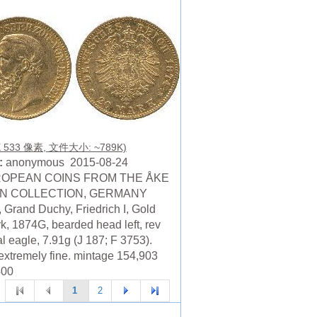
X 533 像素, 文件大小: ~789K)
:
anonymous 2015-08-24
ROPEAN COINS FROM THE ÅKE
ÉN COLLECTION, GERMANY
 Grand Duchy, Friedrich I, Gold
k, 1874G, bearded head left, rev
l eagle, 7.91g (J 187; F 3753).
extremely fine. mintage 154,903
400
1
2