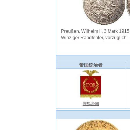
Preußen, Wilhelm II. 3 Mark 1915
Winziger Randfehler, vorzüglich 
帝国统治者
羅馬帝國