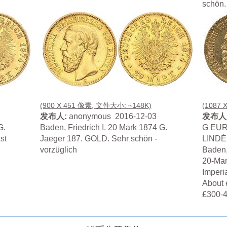
schön.
(900 X 451 像素, 文件大小: ~148K)
(1087 
发布人:
anonymous 2016-12-03
发布人
G.
Baden, Friedrich I. 20 Mark 1874 G.
G EU
st
Jaeger 187. GOLD. Sehr schön -
LIND
vorzüglich
Baden,
20-Mar
Imperia
About 
£300-