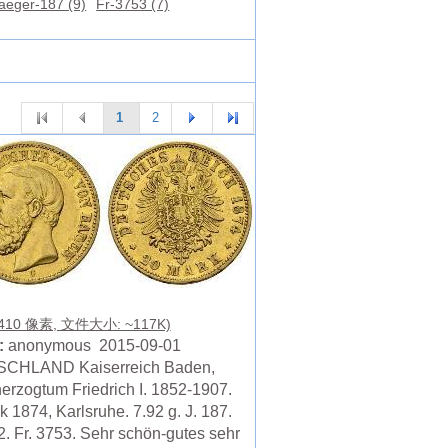
aeger-187 (9)
Fr-3753 (7)
1
2
 410 像素, 文件大小: ~117K)
:
anonymous 2015-09-01
CHLAND Kaiserreich Baden,
erzogtum Friedrich I. 1852-1907.
 1874, Karlsruhe. 7.92 g. J. 187.
. Fr. 3753. Sehr schön-gutes sehr