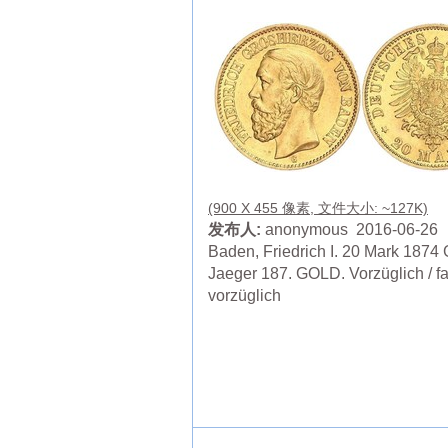
(900 X 455 像素, 文件大小: ~127K)
发布人:
anonymous 2016-06-26
Baden, Friedrich I. 20 Mark 1874 
Jaeger 187. GOLD. Vorzüglich / fa
vorzüglich