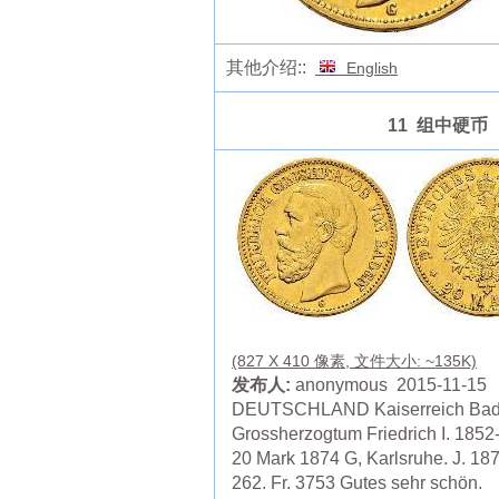
其他介绍::
English
11 组中硬币
(827 X 410 像素, 文件大小: ~135K)
发布人:
anonymous 2015-11-15
DEUTSCHLAND Kaiserreich Bad
Grossherzogtum Friedrich I. 1852
20 Mark 1874 G, Karlsruhe. J. 18
262. Fr. 3753 Gutes sehr schön.