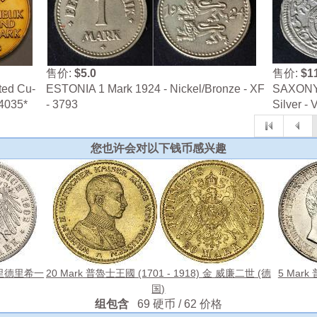
售价:
$5.0
售价:
$1
ted Cu-
ESTONIA 1 Mark 1924 - Nickel/Bronze - XF
SAXONY 
-4035*
- 3793
Silver - 
您也许会对以下钱币感兴趣
 弗里德里希一
20 Mark 普魯士王國 (1701 - 1918) 金 威廉二世 (德
5 Mark
国)
组包含
69 硬币 / 62 价格