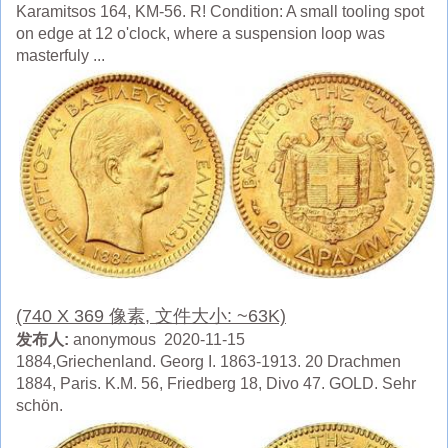
Karamitsos 164, KM-56. R! Condition: A small tooling spot
on edge at 12 o'clock, where a suspension loop was
masterfuly ...
(740 X 369 像素, 文件大小: ~63K)
发布人:
anonymous 2020-11-15
1884,Griechenland. Georg I. 1863-1913. 20 Drachmen
1884, Paris. K.M. 56, Friedberg 18, Divo 47. GOLD. Sehr
schön.