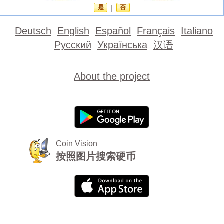
是
|
否
Deutsch
English
Español
Français
Italiano
Русский
Українська
汉语
About the project
Coin Vision
按照图片搜索硬币