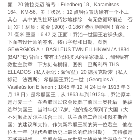
额：20 德拉克迈 编号：Friedberg 18、Karamitsos
164、KM-56。罗！状况： 12 点钟位置边缘有一个小工
具点，其中的悬挂环被巧妙地移除，有无数循环痕迹，否
则 XF！材质：黄金 (.900) - 0.1867 盎司啊啊啊！直径：
21 毫米 重量：6.42 克 正面：乔治一世国王右裸头像。
下面有设计师的签名、铸币字母和日期。图例：
GEWRGIOS A！ BASILEUS TWN ELLHNWN / A 1884
(BAPPE) 背面：带有王冠和披风的皇家徽章，周围镶有
救世主勋章，下方刻有横幅。图例：巴斯利昂 THS
ELLADOS（私人标记：聚宝盆）20 德拉克斯麦（私人
标记：法西斯） 希腊国王乔治一世（Georgios A'，
Vasileús ton Ellenon；1845 年 12 月 24 日至 1913 年 3
月 18 日）是希腊国王，从 1863 年到1913年，乔治原本
是丹麦王子，在希腊国民议会废黜了前国王奥托后，他被
选举为国王，当时年仅17岁。他的提名得到了大国（大
不列颠及爱尔兰联合王国、法兰西第二帝国和俄罗斯帝
国）的建议和支持。作为新希腊王朝的第一位君主，他在
位五十年（现代希腊历史上最长的统治时期），其特点是
不断获得领土，希腊在第一次世界大战前的欧洲确立了自