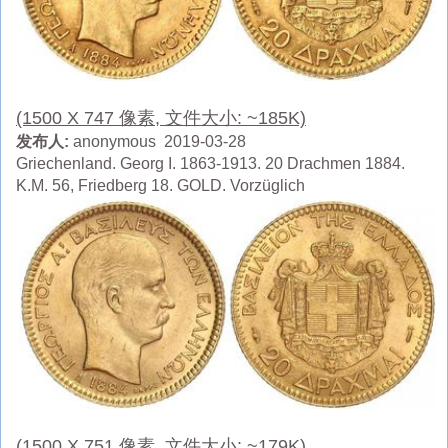
(1500 X 747 像素, 文件大小: ~185K)
发布人:
anonymous 2019-03-28
Griechenland. Georg I. 1863-1913. 20 Drachmen 1884.
K.M. 56, Friedberg 18. GOLD. Vorzüglich
(1500 X 751 像素, 文件大小: ~179K)