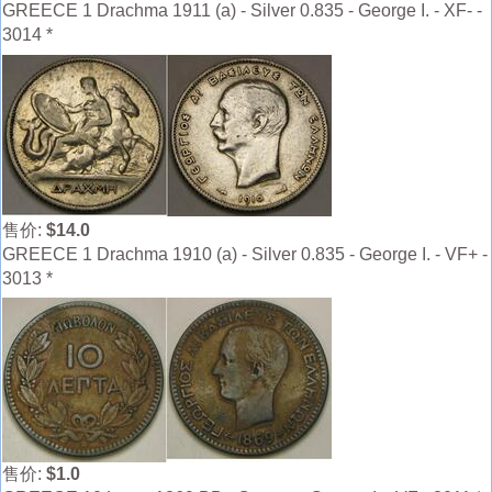
GREECE 1 Drachma 1911 (a) - Silver 0.835 - George I. - XF- -
3014 *
售价:
$14.0
GREECE 1 Drachma 1910 (a) - Silver 0.835 - George I. - VF+ -
3013 *
售价:
$1.0