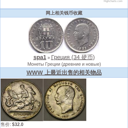
网上相关钱币收藏
spa1
Греция (34 硬币)
»
Монеты Греции (древние и новые)
WWW 上最近出售的相关物品
售价:
$32.0