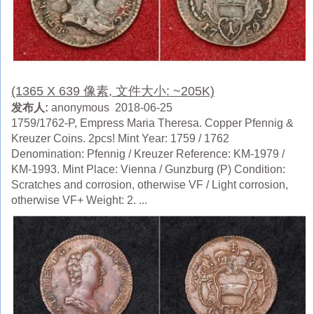
(1365 X 639 像素, 文件大小: ~205K)
发布人:
anonymous 2018-06-25
1759/1762-P, Empress Maria Theresa. Copper Pfennig &
Kreuzer Coins. 2pcs! Mint Year: 1759 / 1762
Denomination: Pfennig / Kreuzer Reference: KM-1979 /
KM-1993. Mint Place: Vienna / Gunzburg (P) Condition:
Scratches and corrosion, otherwise VF / Light corrosion,
otherwise VF+ Weight: 2. ...