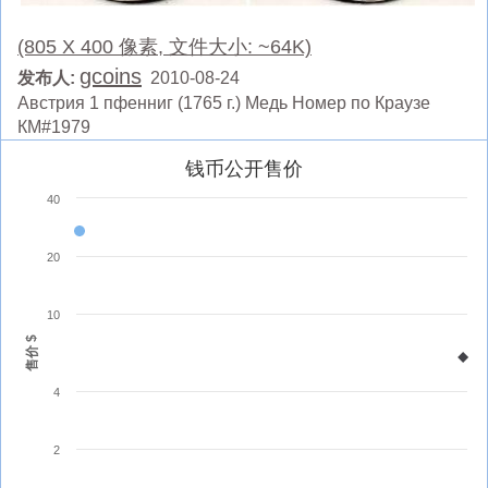
(805 X 400 像素, 文件大小: ~64K)
gcoins
发布人:
2010-08-24
Австрия 1 пфенниг (1765 г.) Медь Номер по Краузе
КМ#1979