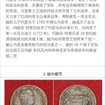
和农业的发展，并重组了军队，所有这些都增强了奥地利
的资源。与普鲁士王国的持续冲突导致了七年战争，后来
又引发了巴伐利亚王位继承战争。弗朗索瓦一世去世后，
她的儿子约瑟夫于 1765 年继位为皇帝，她成为了皇太
后。玛丽亚·特蕾莎批评了约瑟夫的许多行为，但同意了
第一次瓜分波兰 (1772 年)。玛丽亚·特蕾莎是 18 世纪欧
洲强权政治的关键人物，她为哈布斯堡王朝带来了统一，
被认为是其最有能力的统治者之一。她的 16 个孩子还包
括法国王后玛丽·安托瓦内特和神圣罗马帝国皇帝利奥波
德二世。
3 组中硬币