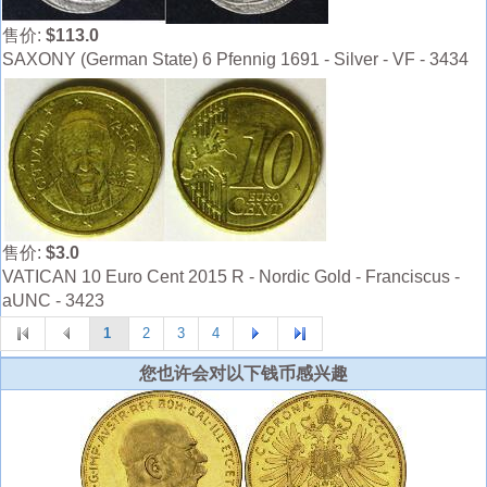
售价:
$113.0
SAXONY (German State) 6 Pfennig 1691 - Silver - VF - 3434
售价:
$3.0
VATICAN 10 Euro Cent 2015 R - Nordic Gold - Franciscus -
aUNC - 3423
1
2
3
4
您也许会对以下钱币感兴趣