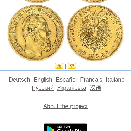
是
|
否
Deutsch
English
Español
Français
Italiano
Русский
Українська
汉语
About the project