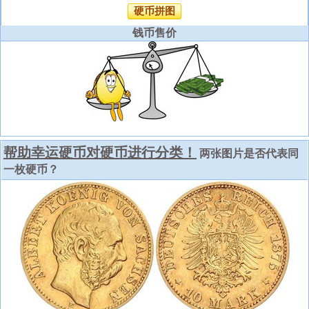
硬币拼图
钱币售价
帮助幸运硬币对硬币进行分类！
两张图片是否代表同
一枚硬币？