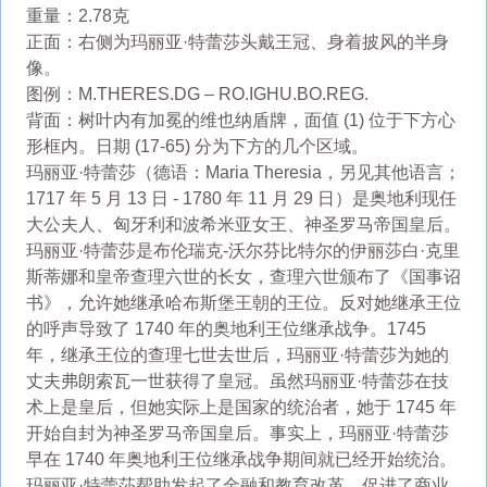
重量：2.78克
正面：右侧为玛丽亚·特蕾莎头戴王冠、身着披风的半身
像。
图例：M.THERES.DG – RO.IGHU.BO.REG.
背面：树叶内有加冕的维也纳盾牌，面值 (1) 位于下方心
形框内。日期 (17-65) 分为下方的几个区域。
玛丽亚·特蕾莎（德语：Maria Theresia，另见其他语言；
1717 年 5 月 13 日 - 1780 年 11 月 29 日）是奥地利现任
大公夫人、匈牙利和波希米亚女王、神圣罗马帝国皇后。
玛丽亚·特蕾莎是布伦瑞克-沃尔芬比特尔的伊丽莎白·克里
斯蒂娜和皇帝查理六世的长女，查理六世颁布了《国事诏
书》，允许她继承哈布斯堡王朝的王位。反对她继承王位
的呼声导致了 1740 年的奥地利王位继承战争。1745
年，继承王位的查理七世去世后，玛丽亚·特蕾莎为她的
丈夫弗朗索瓦一世获得了皇冠。虽然玛丽亚·特蕾莎在技
术上是皇后，但她实际上是国家的统治者，她于 1745 年
开始自封为神圣罗马帝国皇后。事实上，玛丽亚·特蕾莎
早在 1740 年奥地利王位继承战争期间就已经开始统治。
玛丽亚·特蕾莎帮助发起了金融和教育改革，促进了商业