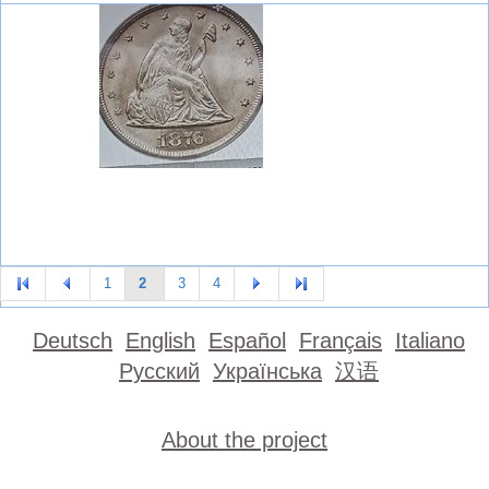
1
2
3
4
Deutsch
English
Español
Français
Italiano
Русский
Українська
汉语
About the project