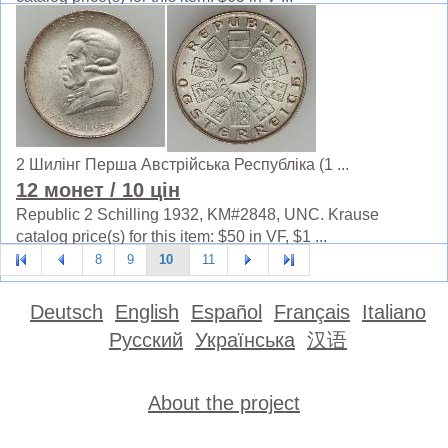
2 Шилінг Перша Австрійська Республіка (1 ...
12 монет
/ 10 цін
Republic 2 Schilling 1932, KM#2848, UNC. Krause
catalog price(s) for this item: $50 in VF, $1 ...
8
9
10
11
Deutsch
English
Español
Français
Italiano
Русский
Українська
汉语
About the project