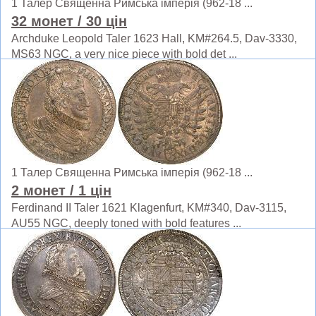
1 Талер Священна Римська імперія (962-18 ...
32 монет
/ 30 цін
Archduke Leopold Taler 1623 Hall, KM#264.5, Dav-3330,
MS63 NGC, a very nice piece with bold det ...
1 Талер Священна Римська імперія (962-18 ...
2 монет
/ 1 цін
Ferdinand II Taler 1621 Klagenfurt, KM#340, Dav-3115,
AU55 NGC, deeply toned with bold features ...