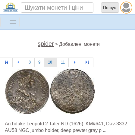
Toggle
navigation
spider
> Добавлені монети
8
9
10
11
Archduke Leopold 2 Taler ND (1626), KM#641, Dav-3332,
AU58 NGC jumbo holder, deep pewter gray p ...