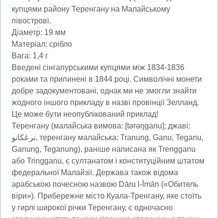
купцями району Теренгану на Малайському
півострові.
Діаметр: 19 мм
Матеріал: срібло
Вага: 1,4 г
Введені сінгапурськими купцями між 1834-1836
роками та припинені в 1844 році. Символічні монети
добре задокументовані, однак ми не змогли знайти
жодного іншого прикладу в назві провінції Зелланд.
Це може бути неопублікований приклад!
Теренгану (малайська вимова: [tərəŋɡanu]; джаві:
ترڠڬانو, теренгану малайська: Tranung, Ganu, Teganu,
Ganung, Teganung), раніше написана як Trengganu
або Tringganu, є султанатом і конституційним штатом
федеральної Малайзії. Держава також відома
арабською почесною назвою Dāru l-Īmān («Обитель
віри»). Прибережне місто Куала-Тренгану, яке стоїть
у гирлі широкої річки Теренгану, є одночасно