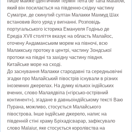
пише майже ідентичний термін Terra de Tana Malaiow,
який він посилається на південно-східну частину
Суматри, де скинутий султан Малакки Махмуд Шах
встановив його уряд у вигнанні. Розповідь
португальського історика Емануеля Годіньо де
Ередіа XVII століття вказує на область Малайос,
оточену Андаманським морем на півночі, всю
Малаккську протоку в центрі, частину Зондської
протоки на півдні та західну частину півдня.
Китайське море на сході.
До заснування Малакки стародавні та середньовічні
згадки про Малайський півострів існували в різних
іноземних джерелах. На думку кількох індійських
вчених, слово Малаядвіпа («гірсько-острівний
континент»), згадане в давньоіндійському тексті Ваю
Пурана, можливо, стосується Малайського
півострова. Інше індійське джерело, напис на
південній стіні храму Бріхадісварар, зафіксувало
слово Malaiur, яке стосується королівства на