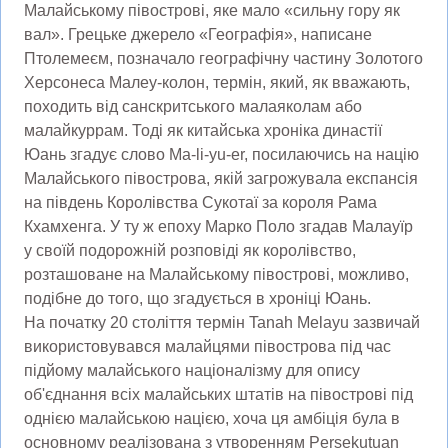
Малайському півострові, яке мало «сильну гору як
вал». Грецьке джерело «Географія», написане
Птолемеєм, позначало географічну частину Золотого
Херсонеса Малеу-колон, термін, який, як вважають,
походить від санскритського малаяколам або
малайкуррам. Тоді як китайська хроніка династії
Юань згадує слово Ma-li-yu-er, посилаючись на націю
Малайського півострова, якій загрожувала експансія
на південь Королівства Сукотаї за короля Рама
Кхамхенга. У ту ж епоху Марко Поло згадав Малауїр
у своїй подорожній розповіді як королівство,
розташоване на Малайському півострові, можливо,
подібне до того, що згадується в хроніці Юань.
На початку 20 століття термін Tanah Melayu зазвичай
використовувався малайцями півострова під час
підйому малайського націоналізму для опису
об'єднання всіх малайських штатів на півострові під
однією малайською нацією, хоча ця амбіція була в
основному реалізована з утворенням Persekutuan