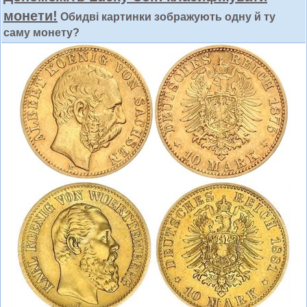
монети!
Обидві картинки зображують одну й ту
саму монету?