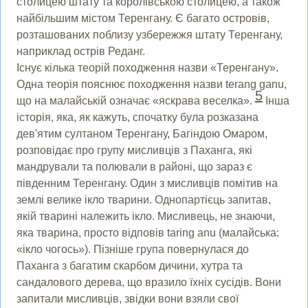
столицею штату та королівською столицею, а також
найбільшим містом Теренгану. Є багато островів,
розташованих поблизу узбережжя штату Теренгану,
наприклад острів Реданг.
Існує кілька теорій походження назви «Теренгану».
Одна теорія пояснює походження назви terang ganu,
5
що на малайській означає «яскрава веселка».
Інша
історія, яка, як кажуть, спочатку була розказана
дев'ятим султаном Теренгану, Багіндою Омаром,
розповідає про групу мисливців з Паханга, які
мандрували та полювали в районі, що зараз є
південним Теренгану. Один з мисливців помітив на
землі велике ікло тварини. Однопартієць запитав,
якій тварині належить ікло. Мисливець, не знаючи,
яка тварина, просто відповів taring anu (малайська:
«ікло чогось»). Пізніше група повернулася до
Паханга з багатим скарбом дичини, хутра та
сандалового дерева, що вразило їхніх сусідів. Вони
запитали мисливців, звідки вони взяли свої