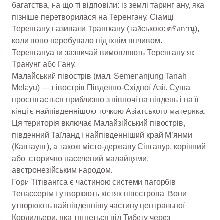
багатства, на що ті відповіли: із землі таринг ану, яка
пізніше перетворилася на Теренгану. Сіамці
Теренгану називали Трангкану (тайською: ตรังกานู),
коли воно перебувало під їхнім впливом.
Теренгануани зазвичай вимовляють Теренгану як
Транунг або Гану.
Малайський півострів (мал. Semenanjung Tanah
Melayu) — півострів Південно-Східної Азії. Суша
простягається приблизно з півночі на південь і на її
кінці є найпівденнішою точкою Азіатського материка.
Ця територія включає Малайзійський півострів,
південний Таїланд і найпівденніший край М’янми
(Кавтаунг), а також місто-державу Сінгапур, корінний
або історично населений малайцями,
австронезійським народом.
Гори Тітівангса є частиною системи пагорбів
Тенассерім і утворюють кістяк півострова. Вони
утворюють найпівденнішу частину центральної
Кордильери, яка тягнеться від Тибету через