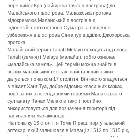
перешийок Кра (найвужча точка півострова) до
Малайського півострова. Малаккська протока
відокремлює Малайський півострів від
індонезійського острова Суматра, а південне
узбережжя від острова Сінгапур відділяє Джохорська
протока.
Малайський термін Tanah Melayu походить від слова
Tanah (земля) і Melayu (малайці), тобто означає
«малайська земля». Цей термін можна знайти в
різних малайських текстах, найстаріший з яких
датується початком 17 століття. Він часто згадується
в Хікаят Ханг Туа, добре відомих класичних казках,
пов’язаних з легендарними героями Малаккського
султанату. Танах Мелаю в тексті постійно
використовується для позначення території під
пануванням малакканців.
На початку 16 століття Томе Піреш, португальський
аптекар, який залишався в Малаці з 1512 по 1515 рік,