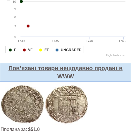
Пов’язані товари нещодавно продані в
WWW
Продана за:
$51.0