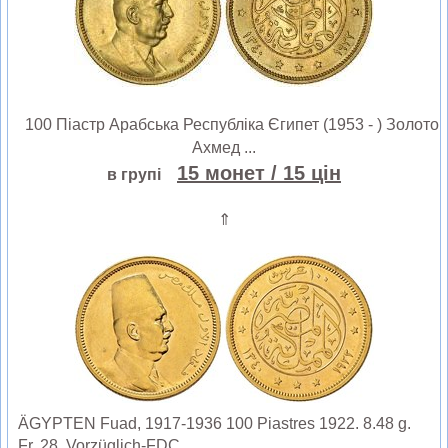
100 Піастр Арабська Республіка Єгипет (1953 - ) Золото
Ахмед ...
15 монет
/ 15 цін
в групі
⇑
ÄGYPTEN Fuad, 1917-1936 100 Piastres 1922. 8.48 g.
Fr. 28. Vorzüglich-FDC.