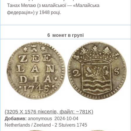
Танах Мелаю (з малайської — «Малайська
федерація») у 1948 році.
6 монет в групі
(3205 X 1576 пікселів, файл: ~781K)
Добавив:
anonymous 2024-10-04
Netherlands / Zeeland - 2 Stuivers 1745