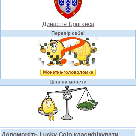
Династія Браганса
Перевір себе!
Монетка-головоломка
Ціни на монети
Допоможіть Lucky Coin класифікувати