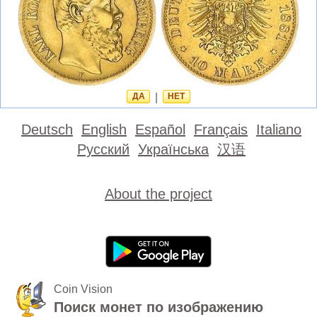
ДА
|
НЕТ
Deutsch
English
Español
Français
Italiano
Русский
Українська
汉语
About the project
Coin Vision
Поиск монет по изображению