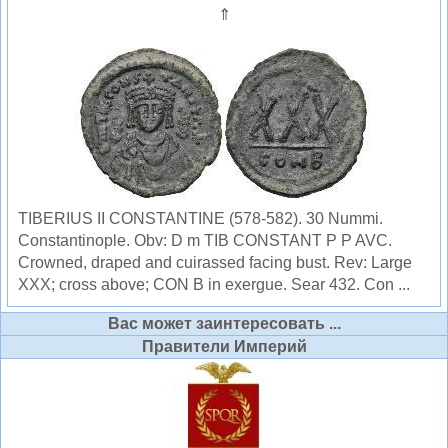
⇑
TIBERIUS II CONSTANTINE (578-582). 30 Nummi.
Constantinople. Obv: D m TIB CONSTANT P P AVC.
Crowned, draped and cuirassed facing bust. Rev: Large
XXX; cross above; CON B in exergue. Sear 432. Con ...
Вас может заинтересовать ...
Правители Империй