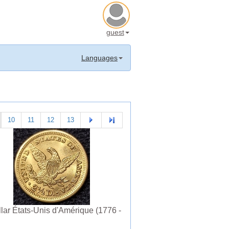
guest
Languages
10
11
12
13
llar États-Unis d'Amérique (1776 -