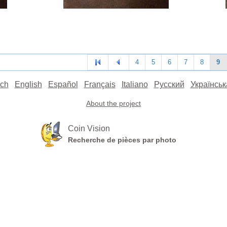
4
5
6
7
8
9
ch
English
Español
Français
Italiano
Русский
Українськ
About the project
Coin Vision
Recherche de pièces par photo