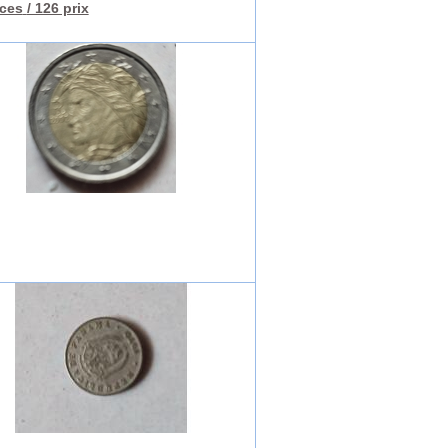
èces
/ 126 prix