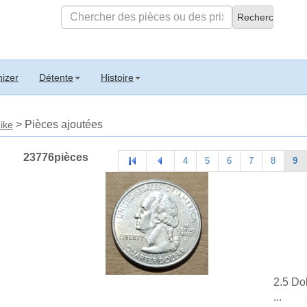
izer
Détente
Histoire
> Pièces ajoutées
ike
23776pièces
4
5
6
7
8
9
2.5 Do
...