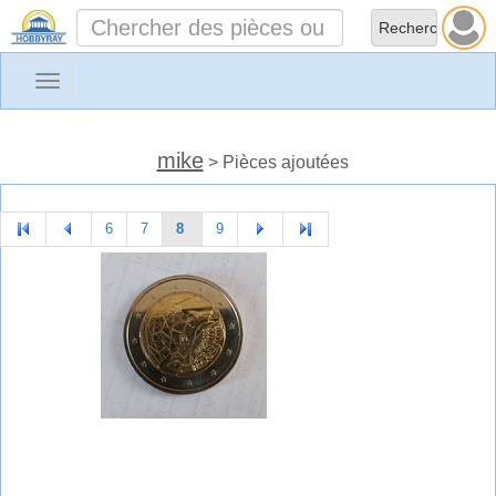
Toggle
navigation
mike
> Pièces ajoutées
6
7
8
9