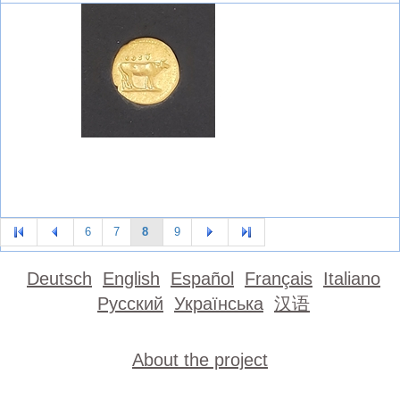
6
7
8
9
Deutsch
English
Español
Français
Italiano
Русский
Українська
汉语
About the project