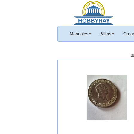
Monnaies
Billets
Organ
m