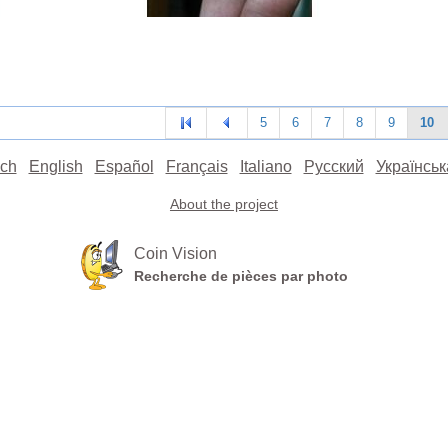
5
6
7
8
9
10
ch
English
Español
Français
Italiano
Русский
Українськ
About the project
Coin Vision
Recherche de pièces par photo