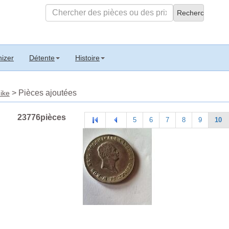
izer
Détente
Histoire
> Pièces ajoutées
ike
23776pièces
5
6
7
8
9
10