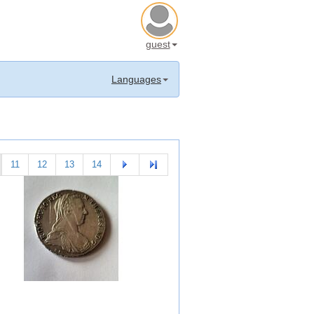
guest
Languages
11
12
13
14