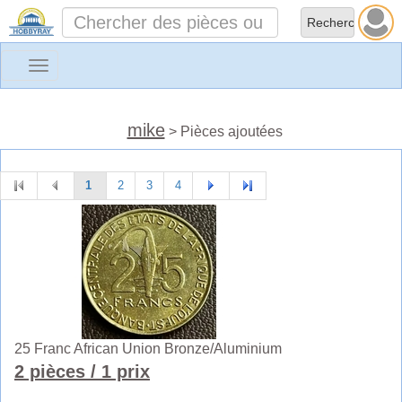
Toggle
navigation
mike
> Pièces ajoutées
1
2
3
4
25 Franc African Union Bronze/Aluminium
2 pièces
/ 1 prix