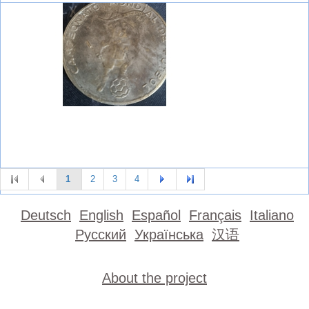
1
2
3
4
Deutsch
English
Español
Français
Italiano
Русский
Українська
汉语
About the project