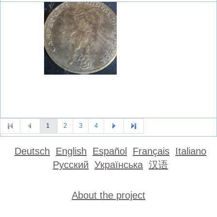
1
2
3
4
Deutsch
English
Español
Français
Italiano
Русский
Українська
汉语
About the project