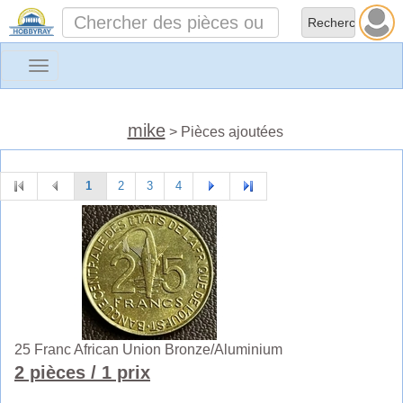
Toggle
navigation
mike
> Pièces ajoutées
1
2
3
4
25 Franc African Union Bronze/Aluminium
2 pièces
/ 1 prix