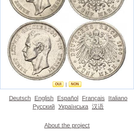
OUI
|
NON
Deutsch
English
Español
Français
Italiano
Русский
Українська
汉语
About the project