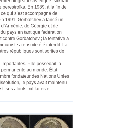
nier dirigeant soviétique, Mikhaïl
 perestroïka. En 1989, à la fin de
s, ce qui s’est accompagné de
. En 1991, Gorbatchev a lancé un
, d’Arménie, de Géorgie et de
 du pays en tant que fédération
contre Gorbatchev ; la tentative a
mmuniste a ensuite été interdit. La
tres républiques sont sorties de
 importantes. Elle possédait la
e permanente au monde. État
membre fondateur des Nations Unies
ssolution, le pays avait maintenu
 ses atouts militaires et