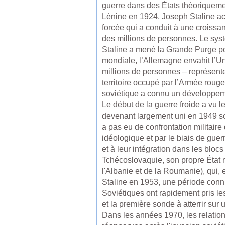
guerre dans des États théoriqueme
Lénine en 1924, Joseph Staline acc
forcée qui a conduit à une croiss
des millions de personnes. Le sys
Staline a mené la Grande Purge po
mondiale, l’Allemagne envahit l’Uni
millions de personnes – représente
territoire occupé par l’Armée rouge
soviétique a connu un développeme
Le début de la guerre froide a vu l
devenant largement uni en 1949 so
a pas eu de confrontation militaire 
idéologique et par le biais de guer
et à leur intégration dans les blocs
Tchécoslovaquie, son propre État m
l'Albanie et de la Roumanie), qui, 
Staline en 1953, une période connu
Soviétiques ont rapidement pris les 
et la première sonde à atterrir sur
Dans les années 1970, les relation