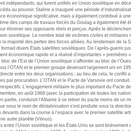
nt indépendants, qui furent unifiés en Union soviétique en déc
éda au pouvoir. Staline a inauguré une période d’industrialisati
ance économique significative, mais a également contribué à un
tème des camps de travaux forcés du Goulag a également été ét
ur éliminer ses opposants réels et perçus. Après le déclench
on soviétique. Le nombre total de victimes civiles et militaires
 la majorité des pertes des forces alliées. Au lendemain de la
 formait divers États satellites soviétiques. De l'après-guerre 
nt économique rapide et a réalisé d'importantes « premières » 
e bloc de l’Est de l’Union soviétique s’affronter au bloc de l’Oue
us l’OTAN et le premier groupe devenant largement uni en 1955 
directe entre les deux organisations ; au lieu de cela, le confli
res par procuration. L’OTAN et le Pacte de Varsovie ont conduit 
 respectifs. L'engagement militaire le plus important du Pacte de 
embre, en août 1968 (avec la participation de toutes les nation
en partie, conduisit l'Albanie à se retirer du pacte moins de un m
e sous le nom de déstalinisation s'est produite sous la directi
devants dans la course à l’espace avec le premier satellite artifi
 une autre planète (Vénus).
s entre l'Union soviétique et les États-Unis se sont brièvement