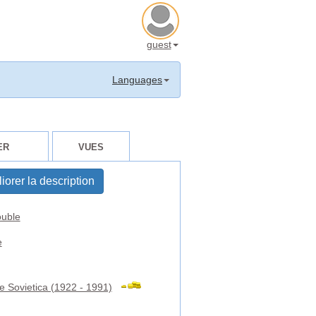
guest
Languages
ER
VUES
iorer la description
uble
e
e Sovietica (1922 - 1991)