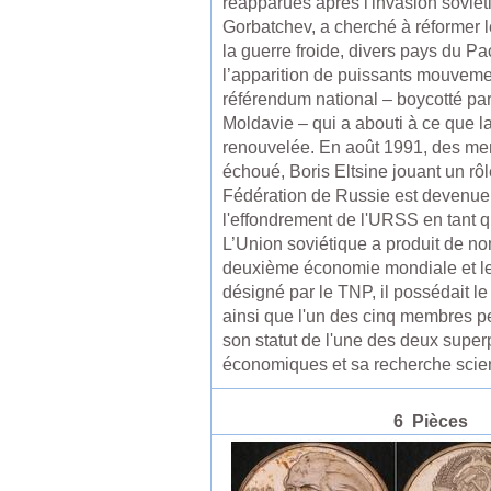
réapparues après l'invasion soviét
Gorbatchev, a cherché à réformer le
la guerre froide, divers pays du P
l’apparition de puissants mouvemen
référendum national – boycotté par
Moldavie – qui a abouti à ce que la
renouvelée. En août 1991, des mem
échoué, Boris Eltsine jouant un rôle
Fédération de Russie est devenue l
l'effondrement de l'URSS en tant 
L’Union soviétique a produit de no
deuxième économie mondiale et le
désigné par le TNP, il possédait 
ainsi que l'un des cinq membres pe
son statut de l'une des deux super
économiques et sa recherche scien
6 Pièces