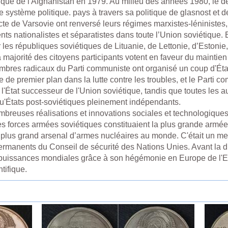
ique de l'Afghanistan en 1979. Au milieu des années 1980, le der
 système politique. pays à travers sa politique de glasnost et de
acte de Varsovie ont renversé leurs régimes marxistes-léniniste
ts nationalistes et séparatistes dans toute l’Union soviétique
 les républiques soviétiques de Lituanie, de Lettonie, d’Estonie
 majorité des citoyens participants votent en faveur du maintien
bres radicaux du Parti communiste ont organisé un coup d'État 
 de premier plan dans la lutte contre les troubles, et le Parti co
'État successeur de l'Union soviétique, tandis que toutes les au
qu'États post-soviétiques pleinement indépendants.
mbreuses réalisations et innovations sociales et technologiques
s forces armées soviétiques constituaient la plus grande armé
le plus grand arsenal d’armes nucléaires au monde. C'était un 
rmanents du Conseil de sécurité des Nations Unies. Avant la di
puissances mondiales grâce à son hégémonie en Europe de l'Est,
tifique.