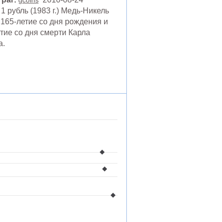
gcoins
 рубль (1983 г.) Медь-Никель
165-летие со дня рождения и
тие со дня смерти Карла
а.