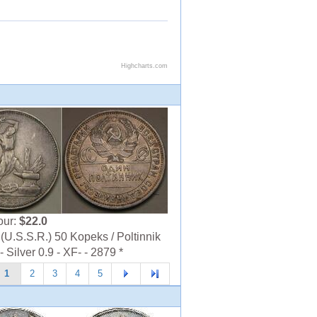
our:
$22.0
U.S.S.R.) 50 Kopeks / Poltinnik
 Silver 0.9 - XF- - 2879 *
1
2
3
4
5