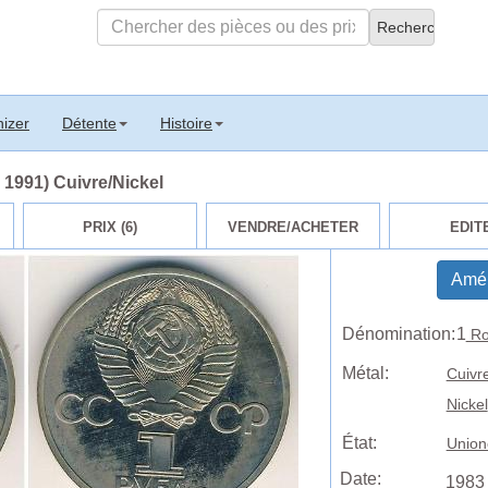
izer
Détente
Histoire
 1991) Cuivre/Nickel
PRIX (6)
VENDRE/ACHETER
EDIT
Amél
Dénomination:
1
Ro
Métal:
Cuivr
Nickel
État:
Union
Date:
1983