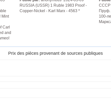
RUSSIA (USSR) 1 Ruble 1983 Proof -
СССР 1
uble
Copper-Nickel - Karl Marx - 4563 *
Пруф. 
 Mint
100-ле
Маркс
f Carl
ied and
ameo!