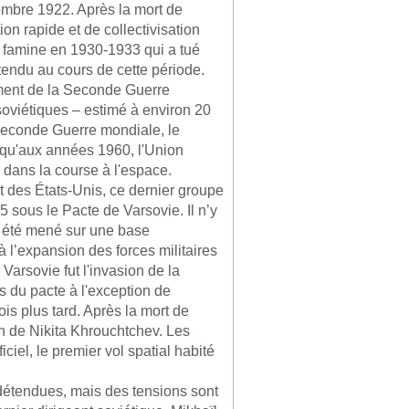
embre 1922. Après la mort de
on rapide et de collectivisation
e famine en 1930-1933 qui a tué
endu au cours de cette période.
ement de la Seconde Guerre
 soviétiques – estimé à environ 20
 Seconde Guerre mondiale, le
jusqu'aux années 1960, l'Union
dans la course à l'espace.
st des États-Unis, ce dernier groupe
sous le Pacte de Varsovie. Il n’y
t a été mené sur une base
à l’expansion des forces militaires
Varsovie fut l'invasion de la
s du pacte à l'exception de
ois plus tard. Après la mort de
on de Nikita Khrouchtchev. Les
ciel, le premier vol spatial habité
 détendues, mais des tensions sont