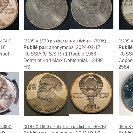
 ~474K)
(3205 X 1579 pixels, taille du fichier: ~703K)
(3205 X 
-16
Publié par:
anonymous 2024-04-17
Publié
roof -
RUSSIA (U.S.S.R.) 1 Rouble 1983 -
RUSSIA
Death of Karl Marx Centennial. - 2499
Copper
HS
2584
 ~809K)
(3197 X 1600 pixels, taille du fichier: ~697K)
(805 X 4
-03
Publié par:
anonymous 2024-03-09
Publié