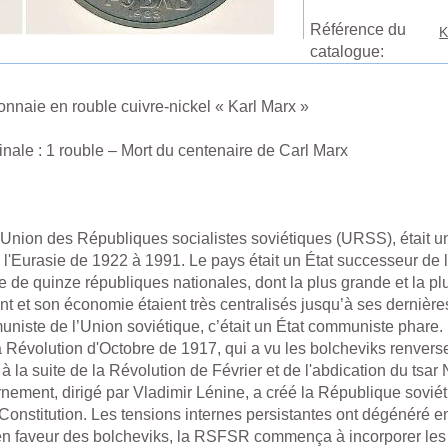
Référence du
K
catalogue:
naie en rouble cuivre-nickel « Karl Marx »
nale : 1 rouble – Mort du centenaire de Carl Marx
 l'Union des Républiques socialistes soviétiques (URSS), était u
 l'Eurasie de 1922 à 1991. Le pays était un État successeur de l'
 de quinze républiques nationales, dont la plus grande et la pl
 et son économie étaient très centralisés jusqu’à ses dernières
niste de l’Union soviétique, c’était un État communiste phare.
 Révolution d'Octobre de 1917, qui a vu les bolcheviks renvers
à la suite de la Révolution de Février et de l'abdication du tsar N
ement, dirigé par Vladimir Lénine, a créé la République soviét
Constitution. Les tensions internes persistantes ont dégénéré en 
en faveur des bolcheviks, la RSFSR commença à incorporer les 